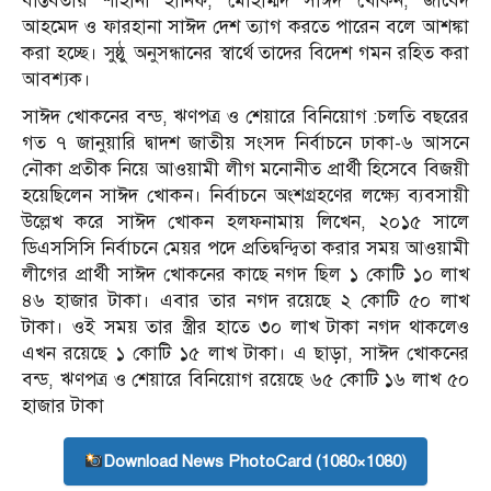
বাস্তবতায় শাহানা হানিফ, মোহাম্মদ সাঈদ খোকন, জাবেদ
আহমেদ ও ফারহানা সাঈদ দেশ ত্যাগ করতে পারেন বলে আশঙ্কা
করা হচ্ছে। সুষ্ঠু অনুসন্ধানের স্বার্থে তাদের বিদেশ গমন রহিত করা
আবশ্যক।
সাঈদ খোকনের বন্ড, ঋণপত্র ও শেয়ারে বিনিয়োগ :চলতি বছরের
গত ৭ জানুয়ারি দ্বাদশ জাতীয় সংসদ নির্বাচনে ঢাকা-৬ আসনে
নৌকা প্রতীক নিয়ে আওয়ামী লীগ মনোনীত প্রার্থী হিসেবে বিজয়ী
হয়েছিলেন সাঈদ খোকন। নির্বাচনে অংশগ্রহণের লক্ষ‌্যে ব্যবসায়ী
উল্লেখ করে সাঈদ খোকন হলফনামায় লিখেন, ২০১৫ সালে
ডিএসসিসি নির্বাচনে মেয়র পদে প্রতিদ্বন্দ্বিতা করার সময় আওয়ামী
লীগের প্রার্থী সাঈদ খোকনের কাছে নগদ ছিল ১ কোটি ১০ লাখ
৪৬ হাজার টাকা। এবার তার নগদ রয়েছে ২ কোটি ৫০ লাখ
টাকা। ওই সময় তার স্ত্রীর হাতে ৩০ লাখ টাকা নগদ থাকলেও
এখন রয়েছে ১ কোটি ১৫ লাখ টাকা। এ ছাড়া, সাঈদ খোকনের
বন্ড, ঋণপত্র ও শেয়ারে বিনিয়োগ রয়েছে ৬৫ কোটি ১৬ লাখ ৫০
হাজার টাকা
Download News PhotoCard (1080×1080)