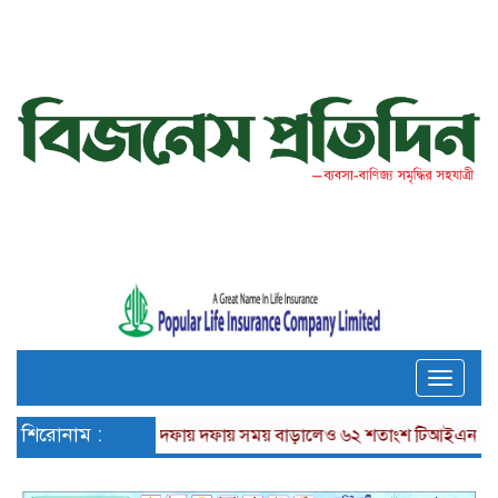
Toggle
naviga
শিরোনাম :
দফায় দফায় সময় বাড়ালেও ৬২ শতাংশ টিআইএনধারী রিটার্ন