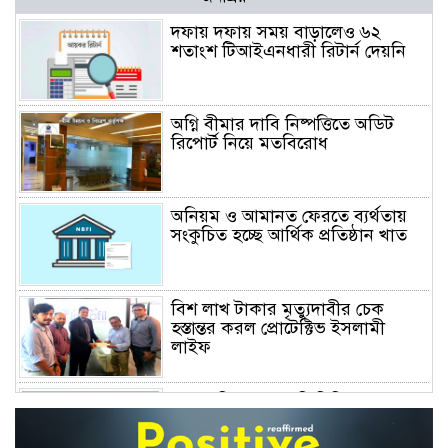
দফায় দফায় সময় বাড়ালেও ৬২
শতাংশ টিআইএনধারী রিটার্ন দেয়নি
অগ্নি বীমার দাবি নিষ্পত্তিতে অডিট
রিপোর্ট নিয়ে মতবিরোধ
অনিয়ম ও আমানত ফেরতে ব্যর্থতায়
সংকুচিত হচ্ছে আর্থিক প্রতিষ্ঠান খাত
বিশ লাখ টাকার মৃত্যুদাবীর চেক
হস্তান্তর করল প্রোটেক্টিভ ইসলামী
লাইফ
অস্বাভাবিক বাড়ছে জিবিবি পাওয়ারের
শেয়ার দর, ডিএসইর সতর্কবার্তা