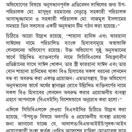
অভিযোগের বিষয়ে অনুসন্ধানপূর্বক প্রতিবেদন দাখিলের জন‌্য উপ-
পরিচালক মো. মাসুদুর রহমানের নেতৃত্বে সহকারী পরিচালক
আসাদ্দুজ্জামান ও সহকারী পরিচালক মো. নাজমুল ইসলামের
সমন্বয়ে তিন সদস‌্যের একটি অনুসন্ধান টিম গঠন করা হয়েছে।”
চিঠিতে আরো উল্লেখ রয়েছে, “শাহানা হানিফ এবং ফারহানা
সাঈদের নামে পরিচালিত ব‌্যাংক হিসাবসমূহে অস্বাভাকি
লেনদেনের অভিযোগ রয়েছে। উক্ত অভিযোগ সুষ্ঠু অনুসন্ধানের
স্বার্থে উল্লিখিত ব‌্যাক্তবর্গের নামে সিডিবিএলের নিয়ন্ত্রণাধীন
প্রতিষ্ঠানের সাথে সাঈদ খোকন, তার স্ত্রী ফারহানা সাঈদ এবং তার
বোন শাহানা হানিফের থাকা বিও হিসাবের সকল ধরনের লেনদেন
বন্ধ বা অবরুদ্ধ করা একান্ত প্রয়োজন। এমতাবস্থায়, উক্ত অভিযোগ
অনুসন্ধানের স্বার্থে অর্থের স্থানান্তর রোধে উল্লিখিত ব‌্যক্তিবর্গের নামে
সকল বিও হিসাবের লেনদেন অবরুদ্ধ করার প্রয়োজনীয় ব‌্যবস্থা
গ্রহণে আপনাকে (বিএসইসি) বিশেষভাবে অনুরোধ করা হলো।”
এদিকে সিডিবিএলকে দেওয়া বিএসইসির চিঠিতে উল্লেখ করা
হয়েছে, “উপযুক্ত বিষয়ে অবগতি ও প্রয়োজনীয় ব্যবস্থা গ্রহণের
জন্য জানানো যাচ্ছে যে, আদালত/বিএফআইইউ/সুদক/আইন
প্রয়োগকারী সংস্থা কর্তৃক প্রেরিত আদেশের চাহিদা মোতাবেক সূত্রে