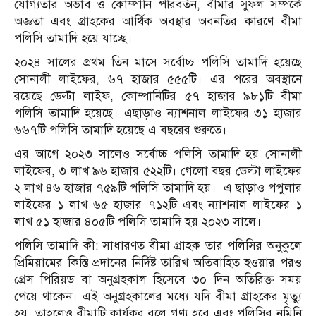
যোগ্যতার অভাব ও কোম্পানি পরিবর্তন, বীমার সুফল সম্পর্কে
অজ্ঞতা এবং গ্রাহকের আর্থিক অবস্থার অবনতির কারণে বীমা
পলিসি তামাদি হয়ে যাচ্ছে।
২০২৪ সালের প্রথম তিন মাসে সর্বোচ্চ পলিসি তামাদি হয়েছে
সোনালী লাইফের, ৬৭ হাজার ৫৫৫টি। এর পরের অবস্থানে
রয়েছে ডেল্টা লাইফ, কোম্পানিটির ৫৭ হাজার ৯৮১টি বীমা
পলিসি তামাদি হয়েছে। এছাড়াও ন্যাশনাল লাইফের ৩১ হাজার
৬৬৭টি পলিসি তামাদি হয়েছে এ বছরের শুরুতে।
এর আগে ২০২৩ সালেও সর্বোচ্চ পলিসি তামাদি হয় সোনালী
লাইফের, ৩ লাখ ৯৬ হাজার ৫২২টি। গেলো বছর ডেল্টা লাইফের
২ লাখ ৪৬ হাজার ৭৫৯টি পলিসি তামাদি হয়। এ ছাড়াও পপুলার
লাইফের ১ লাখ ৬৫ হাজার ৭১২টি এবং ন্যাশনাল লাইফের ১
লাখ ৫১ হাজার ৪০৫টি পলিসি তামাদি হয় ২০২৩ সালে।
পলিসি তামাদি কী: সাধারণত বীমা গ্রাহক তার পলিসির অনুকুলে
প্রিমিয়ামের কিস্তি প্রদানের নির্দিষ্ট তারিখ অতিবাহিত হওয়ার পরও
গ্রেস পিরিয়ড বা অনুগ্রহকাল হিসেবে ৩০ দিন অতিরিক্ত সময়
পেয়ে থাকেন। এই অনুগ্রহকালের মধ্যে যদি বীমা গ্রাহকের মৃত্যু
হয়, তাহলেও বীমাটি কার্যকর বলে গণ্য হবে এবং পলিসির নমিনি