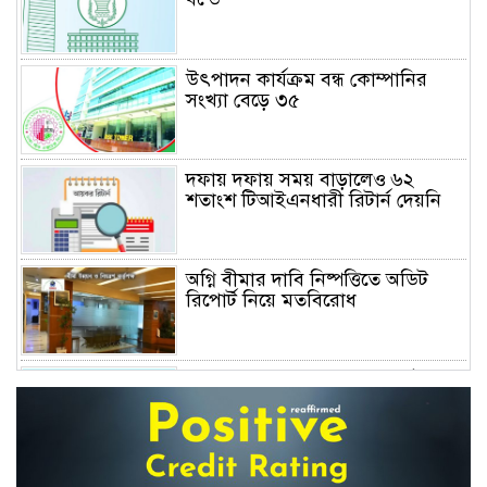
উৎপাদন কার্যক্রম বন্ধ কোম্পানির
সংখ্যা বেড়ে ৩৫
দফায় দফায় সময় বাড়ালেও ৬২
শতাংশ টিআইএনধারী রিটার্ন দেয়নি
অগ্নি বীমার দাবি নিষ্পত্তিতে অডিট
রিপোর্ট নিয়ে মতবিরোধ
অনিয়ম ও আমানত ফেরতে ব্যর্থতায়
সংকুচিত হচ্ছে আর্থিক প্রতিষ্ঠান খাত