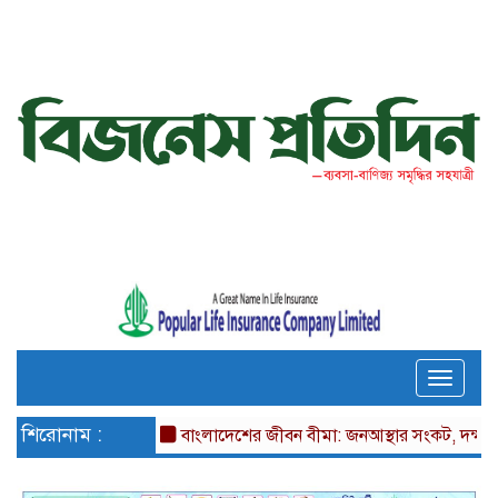
Toggle
naviga
শিরোনাম :
বাংলাদেশের জীবন বীমা: জনআস্থার সংকট, দক্ষতার ঘাট