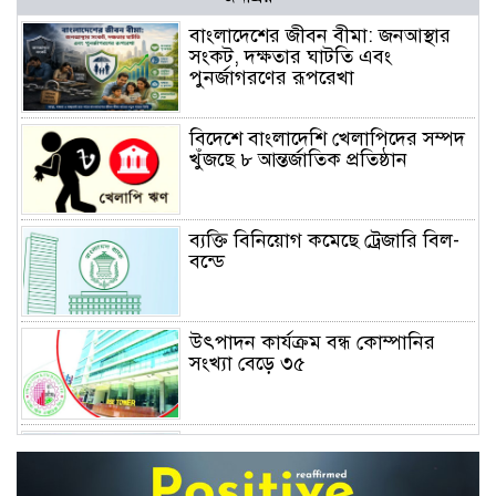
বাংলাদেশের জীবন বীমা: জনআস্থার
সংকট, দক্ষতার ঘাটতি এবং
পুনর্জাগরণের রূপরেখা
বিদেশে বাংলাদেশি খেলাপিদের সম্পদ
খুঁজছে ৮ আন্তর্জাতিক প্রতিষ্ঠান
ব্যক্তি বিনিয়োগ কমেছে ট্রেজারি বিল-
বন্ডে
উৎপাদন কার্যক্রম বন্ধ কোম্পানির
সংখ্যা বেড়ে ৩৫
দফায় দফায় সময় বাড়ালেও ৬২
শতাংশ টিআইএনধারী রিটার্ন দেয়নি