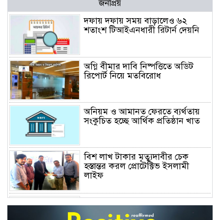
জনপ্রিয়
দফায় দফায় সময় বাড়ালেও ৬২
শতাংশ টিআইএনধারী রিটার্ন দেয়নি
অগ্নি বীমার দাবি নিষ্পত্তিতে অডিট
রিপোর্ট নিয়ে মতবিরোধ
অনিয়ম ও আমানত ফেরতে ব্যর্থতায়
সংকুচিত হচ্ছে আর্থিক প্রতিষ্ঠান খাত
বিশ লাখ টাকার মৃত্যুদাবীর চেক
হস্তান্তর করল প্রোটেক্টিভ ইসলামী
লাইফ
অস্বাভাবিক বাড়ছে জিবিবি পাওয়ারের
শেয়ার দর, ডিএসইর সতর্কবার্তা