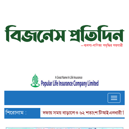
Toggle
naviga
শিরোনাম :
দফায় দফায় সময় বাড়ালেও ৬২ শতাংশ টিআইএনধারী রিটার্ন দেয়নি