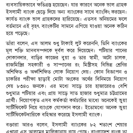
ব্যবসায়িকভাবে ক্ষতিগ্রস্ত হয়েছেন। যার কারণে অনেক ভাল গ্রাহক
ইসলামী ব্যাংক ছেড়ে দিয়ে অন্য ব্যাংকের সাথে ব্যাংকিং করছেন।
কার্যত ব্যাংক ভাল গ্রাহকদের হারিয়েছে। এতসব অনিয়মের ফলে
বর্তমানে এই বৃহৎ ব্যাংকটির সামনে এগিয়ে যাওয়া অনেক কঠিন
হয়ে পড়েছে।
তাঁরা বলেন, এস আলম শুধু টাকাই লুট করেননি, তিনি ব্যাংকের
মূল শক্তি মানবসম্পদকে দূর্বল করে দিয়েছেন। পটিয়ার পানের
দোকানদার, বাড়ির কাজের বুয়া ও তার স্বামী, অটো চালক,
রাজমিস্ত্রির সহকারী ও সাম্পানের রং মিস্ত্রীসহ বিভিন্ন শ্রেণির
অশিক্ষিত ও অর্ধ্বশিক্ষিত লোক নিয়োগ দেয়। কোন বিজ্ঞাপন ও
চাকরির পরীক্ষা ছাড়াই মোটা অংকের অর্থের বিনিময়ে নিয়োগ
দেয় ৮৩৪০ জনকে। এর মধ্যে সাড়ে চার হাজারেরও বেশি
শুধুমাত্র পটিয়ার এবং প্রায় সাড়ে সাত হাজার শুধুমাত্র চট্টগ্রামের
প্রার্থী। নিয়োগকৃত এসব কর্মকর্তা কর্মচারির ম্যধ্যে অনেকেই ভুয়া
সার্টিফিকেট নিয়ে ব্যাংকে যোগদান করে। ইতোমধ্যে অনেক ভুয়া
সার্টিফিকেটধারিকে বহিস্কার করেছে ইসলামী ব্যাংক।
বক্তারা আরও বলেন, ইসলামী ব্যাংকের ৮২ শতাংশ শেয়ার
এখনো এস আলমের মালিকানায় রয়ে গেছে। বাংলাদেশ ব্যংক তা