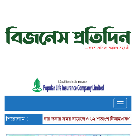
Toggle
naviga
শিরোনাম :
দফায় দফায় সময় বাড়ালেও ৬২ শতাংশ টিআইএনধারী রিটার্ন দ