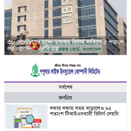
৩০ সেপ্টেম্বরের মধ্যে আয়কর রিটার্ন দাখিলে ৫ শতাংশ
কর প্রণোদনা: এনবিআর
সর্বশেষ
জনপ্রিয়
দফায় দফায় সময় বাড়ালেও ৬২
শতাংশ টিআইএনধারী রিটার্ন দেয়নি