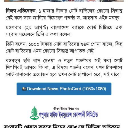
নিজস্ব প্রতিবেদক
: ১ হাজার টাকার নোট বা‌তিলের কোনো সিদ্ধান্ত
নেই বলে সাফ জা‌নিয়ে দিয়েছেন গভর্নর ড. আহসান এইচ মনসুর।
মঙ্গলবার (২০ আগস্ট) বাংলাদেশ ব্যাংকে বোর্ড মি‌টিংয়ে এক
সংবাদ সম্মেলনে ‌তি‌নি এ কথা বলেন।
তি‌নি বলেন, ১০০০ টাকার নোট বা‌তিলের গুঞ্জন শোনা যাচ্ছে, কিন্তু
নোট বা‌তিলের এমন কোনো সিদ্ধান্ত আপাতত নেই।
বঙ্গবন্ধুর ছ‌বি বাদ দেওয়া ও নতুন গভর্নরের সই করা ‌নোট
শিগ‌গিরই আসবে কি না, এ বিষয়ে গভর্নর বলেন, যখন টাকশালে
নোট বানানোর প্রয়োজন হবে তখন নোট ছাপানো হবে, সই যাবে।
Download News PhotoCard (1080×1080)
সংবাদটি শেয়ার করতে নিচের সোশ্যাল মিডিয়া আইকনে