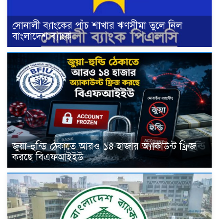
সোনালী ব্যাংকের পাঁচ শাখার ঋণসীমা তুলে নিল
বাংলাদেশ ব্যাংক
জুয়া-হুন্ডি ঠেকাতে আরও ১৪ হাজার অ্যাকাউন্ট ফ্রিজ
করছে বিএফআইইউ