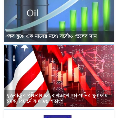
ফের যুদ্ধে এক মাসের মধ্যে সর্বোচ্চ তেলের দাম
যুক্তরাষ্ট্রের পুঁজিবাজারে ৪ শতাংশ কোম্পানির মুনাফায়
চমক, রিটার্নে ব্যর্থ ৯৬ শতাংশ