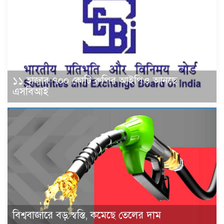
১১ হাজার ৭০০ কোটি রুপির আইপিও আনছে
এসবিআই
বিশ্ববাজারে বড় স্বস্তি, কমেছে তেলের দাম