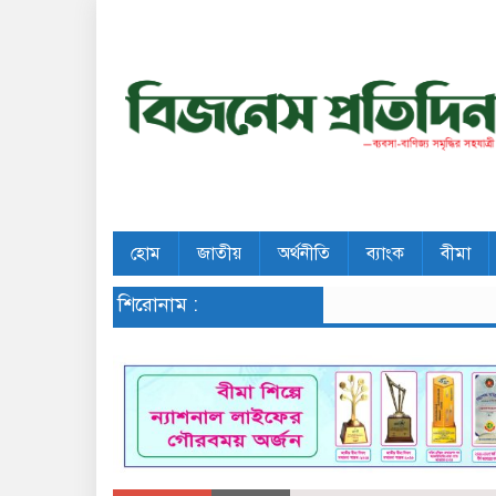
হোম
জাতীয়
অর্থনীতি
ব্যাংক
বীমা
শিরোনাম :