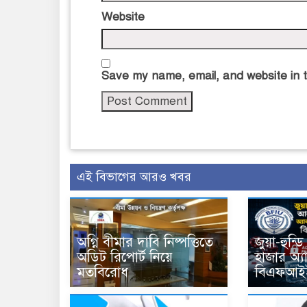
Website
Save my name, email, and website in t
এই বিভাগের আরও খবর
অগ্নি বীমার দাবি নিষ্পত্তিতে
জুয়া-হুন্
অডিট রিপোর্ট নিয়ে
হাজার অ্য
মতবিরোধ
বিএফআই