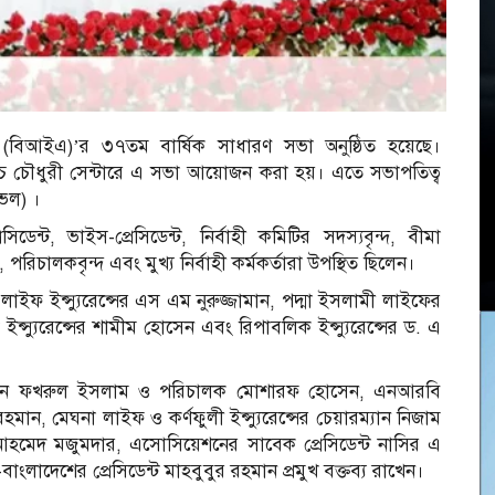
ন (বিআইএ)’র ৩৭তম বার্ষিক সাধারণ সভা অনুষ্ঠিত হয়েছে।
 এইচ চৌধুরী সেন্টারে এ সভা আয়োজন করা হয়। এতে সভাপতিত্ব
ভেল) ।
ন্ট, ভাইস-প্রেসিডেন্ট, নির্বাহী কমিটির সদস্যবৃন্দ, বীমা
 পরিচালকবৃন্দ এবং মুখ্য নির্বাহী কর্মকর্তারা উপস্থিত ছিলেন।
ী লাইফ ইন্স্যুরেন্সের এস এম নুরুজ্জামান, পদ্মা ইসলামী লাইফের
ইন্স্যুরেন্সের শামীম হোসেন এবং রিপাবলিক ইন্স্যুরেন্সের ড. এ
্যান ফখরুল ইসলাম ও পরিচালক মোশারফ হোসেন, এনআরবি
ন, মেঘনা লাইফ ও কর্ণফুলী ইন্স্যুরেন্সের চেয়ারম্যান নিজাম
 আহমেদ মজুমদার, এসোসিয়েশনের সাবেক প্রেসিডেন্ট নাসির এ
ি-বাংলাদেশের প্রেসিডেন্ট মাহবুবুর রহমান প্রমুখ বক্তব্য রাখেন।