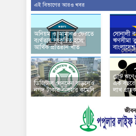
এই বিভাগের আরও খবর
অনিয়ম ও আমানত ফেরতে
সোনালী ব্
ব্যর্থতায় সংকুচিত হচ্ছে
ঋণসীমা ত
আর্থিক প্রতিষ্ঠান খাত
বাংলাদেশ 
ছোট ঋণেও
ডিজিটাল লেনদেন বাড়লেও
এক বছরে 
নগদ টাকার ব্যবহার কমেনি
লাখ গ্রাহ