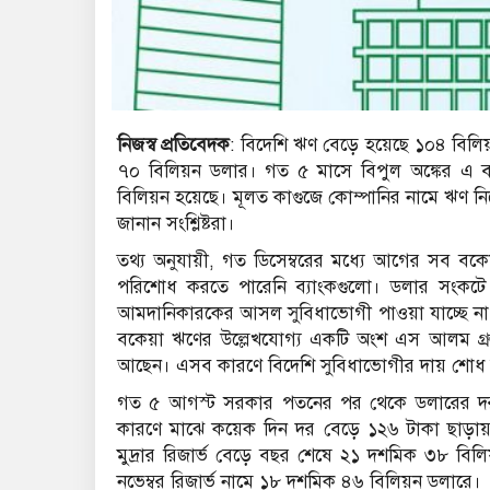
নিজস্ব প্রতিবেদক
: বিদেশি ঋণ বেড়ে হয়েছে ১০৪ বি
৭০ বিলিয়ন ডলার। গত ৫ মাসে বিপুল অঙ্কের এ 
বিলিয়ন হয়েছে। মূলত কাগুজে কোম্পানির নামে ঋণ নিয়
জানান সংশ্লিষ্টরা।
তথ্য অনুযায়ী, গত ডিসেম্বরের মধ্যে আগের সব বকেয়
পরিশোধ করতে পারেনি ব্যাংকগুলো। ডলার সংকটে
আমদানিকারকের আসল সুবিধাভোগী পাওয়া যাচ্ছে ন
বকেয়া ঋণের উল্লেখযোগ্য একটি অংশ এস আলম গ্রু
আছেন। এসব কারণে বিদেশি সুবিধাভোগীর দায় শোধ ক
গত ৫ আগস্ট সরকার পতনের পর থেকে ডলারের দর 
কারণে মাঝে কয়েক দিন দর বেড়ে ১২৬ টাকা ছাড়া
মুদ্রার রিজার্ভ বেড়ে বছর শেষে ২১ দশমিক ৩৮ 
নভেম্বর রিজার্ভ নামে ১৮ দশমিক ৪৬ বিলিয়ন ডলারে।