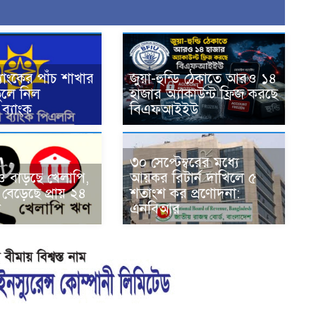
যাংকের পাঁচ শাখার
জুয়া-হুন্ডি ঠেকাতে আরও ১৪
ুলে নিল
হাজার অ্যাকাউন্ট ফ্রিজ করছে
ব্যাংক
বিএফআইইউ
৩০ সেপ্টেম্বরের মধ্যে
 বাড়ছে খেলাপি,
আয়কর রিটার্ন দাখিলে ৫
বেড়েছে প্রায় ২৪
শতাংশ কর প্রণোদনা:
ক
এনবিআর