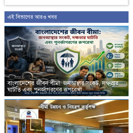
এই বিভাগের আরও খবর
বাংলাদেশের জীবন বীমা: জনআস্থার সংকট, দক্ষতার
ঘাটতি এবং পুনর্জাগরণের রূপরেখা