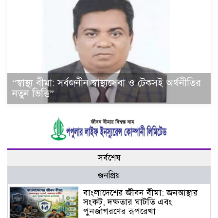
“স্বাস্থ্য বীমা: সর্বজনীন স্বাস্থ্যসেবা ও টেকসই অর্থনীতির
নতুন ভিত্তি”
সর্বশেষ
জনপ্রিয়
বাংলাদেশের জীবন বীমা: জনআস্থার
সংকট, দক্ষতার ঘাটতি এবং
পুনর্জাগরণের রূপরেখা