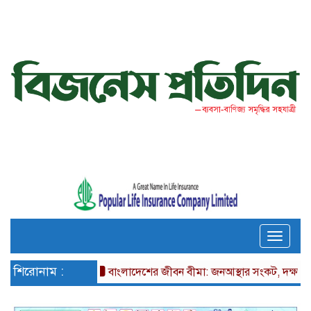
Toggle
naviga
শিরোনাম :
বাংলাদেশের জীবন বীমা: জনআস্থার সংকট, দক্ষতার ঘাটতি