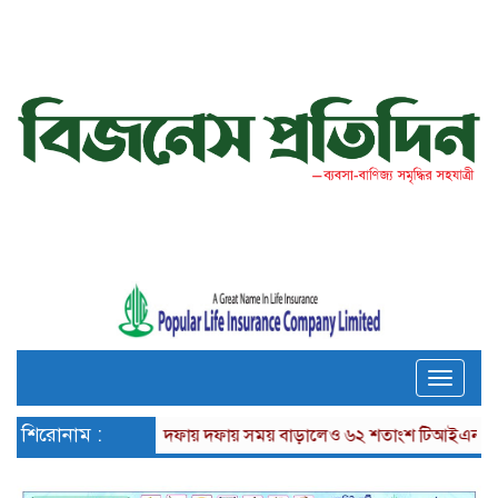
Toggle
naviga
শিরোনাম :
দফায় দফায় সময় বাড়ালেও ৬২ শতাংশ টিআইএনধারী রিটার্