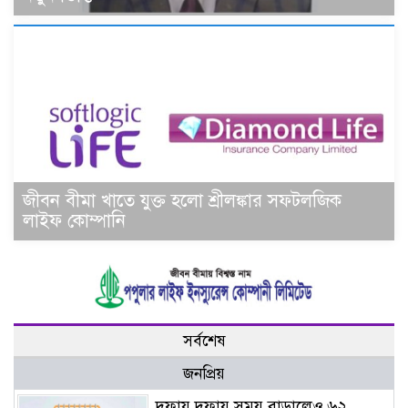
জীবন বীমা খাতে যুক্ত হলো শ্রীলঙ্কার সফটলজিক
লাইফ কোম্পানি
সর্বশেষ
জনপ্রিয়
দফায় দফায় সময় বাড়ালেও ৬২