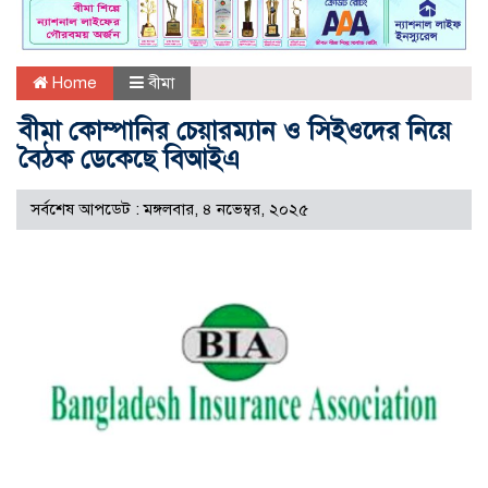
Home
বীমা
বীমা কোম্পানির চেয়ারম্যান ও সিইওদের নিয়ে
বৈঠক ডেকেছে বিআইএ
সর্বশেষ আপডেট : মঙ্গলবার, ৪ নভেম্বর, ২০২৫