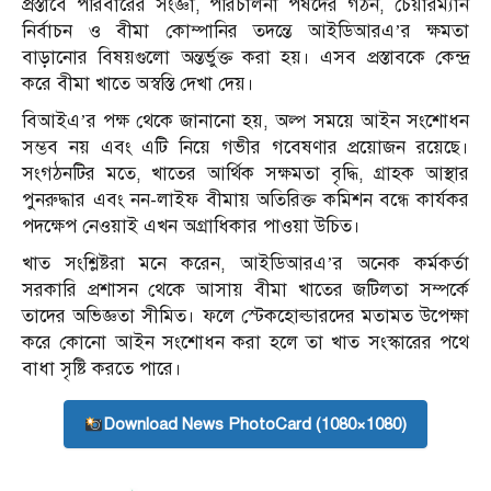
প্রস্তাবে পরিবারের সংজ্ঞা, পরিচালনা পর্ষদের গঠন, চেয়ারম্যান
নির্বাচন ও বীমা কোম্পানির তদন্তে আইডিআরএ’র ক্ষমতা
বাড়ানোর বিষয়গুলো অন্তর্ভুক্ত করা হয়। এসব প্রস্তাবকে কেন্দ্র
করে বীমা খাতে অস্বস্তি দেখা দেয়।
বিআইএ’র পক্ষ থেকে জানানো হয়, অল্প সময়ে আইন সংশোধন
সম্ভব নয় এবং এটি নিয়ে গভীর গবেষণার প্রয়োজন রয়েছে।
সংগঠনটির মতে, খাতের আর্থিক সক্ষমতা বৃদ্ধি, গ্রাহক আস্থার
পুনরুদ্ধার এবং নন-লাইফ বীমায় অতিরিক্ত কমিশন বন্ধে কার্যকর
পদক্ষেপ নেওয়াই এখন অগ্রাধিকার পাওয়া উচিত।
খাত সংশ্লিষ্টরা মনে করেন, আইডিআরএ’র অনেক কর্মকর্তা
সরকারি প্রশাসন থেকে আসায় বীমা খাতের জটিলতা সম্পর্কে
তাদের অভিজ্ঞতা সীমিত। ফলে স্টেকহোল্ডারদের মতামত উপেক্ষা
করে কোনো আইন সংশোধন করা হলে তা খাত সংস্কারের পথে
বাধা সৃষ্টি করতে পারে।
Download News PhotoCard (1080×1080)