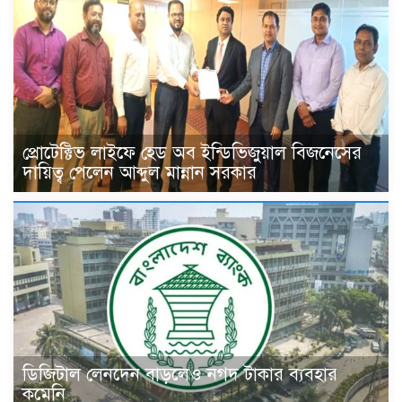
প্রোটেক্টিভ লাইফে হেড অব ইন্ডিভিজুয়াল বিজনেসের
দায়িত্ব পেলেন আব্দুল মান্নান সরকার
ডিজিটাল লেনদেন বাড়লেও নগদ টাকার ব্যবহার
কমেনি