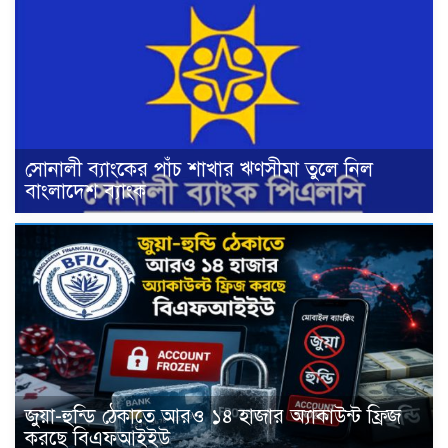
সোনালী ব্যাংকের পাঁচ শাখার ঋণসীমা তুলে নিল
বাংলাদেশ ব্যাংক
জুয়া-হুন্ডি ঠেকাতে আরও ১৪ হাজার অ্যাকাউন্ট ফ্রিজ
করছে বিএফআইইউ