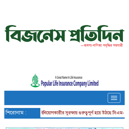
Toggle
naviga
শিরোনাম :
বিনিয়োগকারীর সুরক্ষায় গুরুত্বপূর্ণ হয়ে উঠছে সিএমএসএ