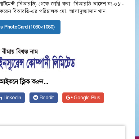
ি ডিপার্টমেন্ট (বিআরডি) থেকে জারি করা ‘বিআরডি আদেশ নং-০১’-
র করেন বিআরডি-এর পরিচালক মো. আসাদুজ্জামান খান।
s PhotoCard (1080×1080)
আইকনে ক্লিক করুন...
Linkedin
Reddit
Google Plus