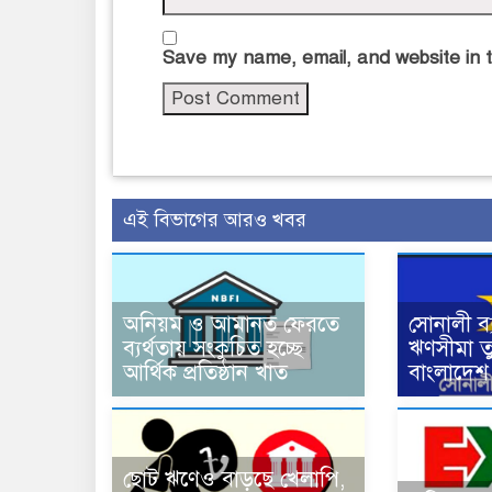
Save my name, email, and website in t
এই বিভাগের আরও খবর
অনিয়ম ও আমানত ফেরতে
সোনালী ব্
ব্যর্থতায় সংকুচিত হচ্ছে
ঋণসীমা ত
আর্থিক প্রতিষ্ঠান খাত
বাংলাদেশ 
ছোট ঋণেও বাড়ছে খেলাপি,