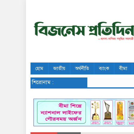
হোম
জাতীয়
অর্থনীতি
ব্যাংক
বীমা
শিরোনাম :