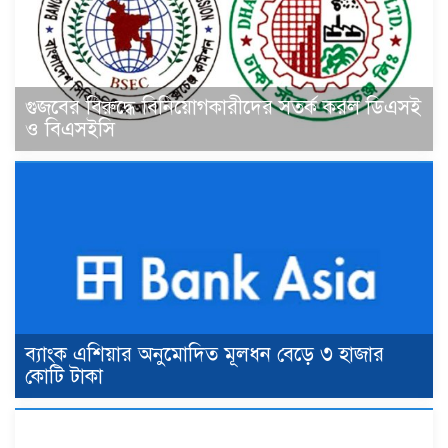
গুজবের বিরুদ্ধে বিনিয়োগকারীদের সতর্ক করল ডিএসই
ও বিএসইসি
ব্যাংক এশিয়ার অনুমোদিত মূলধন বেড়ে ৩ হাজার
কোটি টাকা