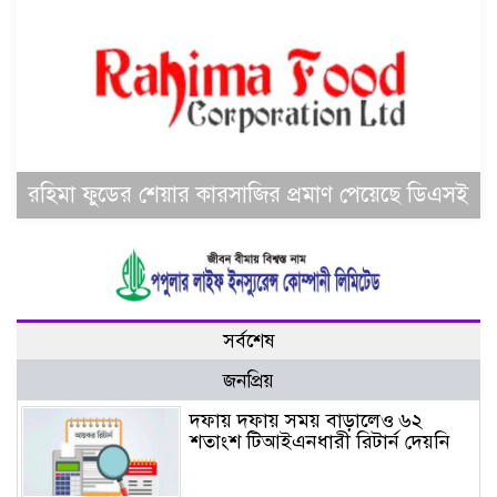
রহিমা ফুডের শেয়ার কারসাজির প্রমাণ পেয়েছে ডিএসই
সর্বশেষ
জনপ্রিয়
দফায় দফায় সময় বাড়ালেও ৬২
শতাংশ টিআইএনধারী রিটার্ন দেয়নি