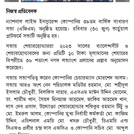
নিজস্ব প্রতিবেদক
ন্যাশনাল লাইফ ইনস্যুরেন্স কোম্পানির ৩৯তম বার্ষিক সাধারণ
সভা (এজিএম) অনুষ্ঠিত হয়েছে। রবিবার (৩০ জুন) ভার্চুয়াল
প্লাটফর্মে সভাটি অনুষ্ঠিত হয়।
সভায় শেয়ারহোল্ডাররা ২০২৩ সালের ব্যালেন্সসীট ও
শেয়ারহোল্ডারদের জন্য প্রতিটি ১০ টাকা মূল্যমানের শেয়ারের
বিপরীতে ৩৮ শতাংশ নগদ লভ্যাংশ প্রদানের প্রস্তাব অনুমোদন
করেছেন।
সভায় সভাপতিত্ব করেন কোম্পানির চেয়ারম্যান মোরশেদ আলম।
সভায় আরও অংশ নেন পরিচালক মতিউর রহমান, মো. শহীদুল
ইসলাম চৌধুরী, বিলকিস নাহার, এএসএম মাঈন উদ্দিন মোনেম,
ডা. শামীম খান, সৈয়দ মিনহাজ আহমেদ, জাকির আহমেদ খান,
দাস দেব প্রসাদ, উদ্যোক্তা শেয়ারহোল্ডার শফিকুর রহমান টিটু ও
মো. ইমরুল আলম, কোম্পানির মুখ্য নির্বাহী কর্মকর্তা মো. কাজিম
উদ্দিন, এডিশনাল এমডি মো. খসরু চৌধুরী, ডিএমডি এন্ড
সিএফও প্রবীর চন্দ্র দাস এফসিএ ও কোম্পানি সচিব মো. আব্দুল