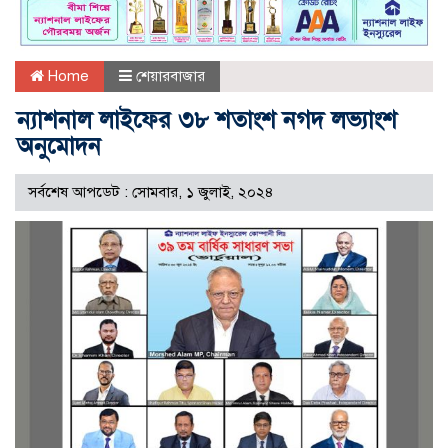
Home
শেয়ারবাজার
ন্যাশনাল লাইফের ৩৮ শতাংশ নগদ লভ্যাংশ
অনুমোদন
সর্বশেষ আপডেট : সোমবার, ১ জুলাই, ২০২৪