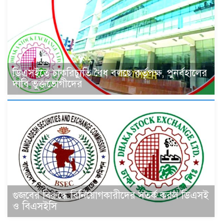
ডিএসইতে চাকরিচ্যুতি বৈধ বলছে কর্তৃপক্ষ, পুনর্বহালের
দাবি ভুক্তভোগীদের
গুজবের বিরুদ্ধে বিনিয়োগকারীদের সতর্ক করল ডিএসই
ও বিএসইসি