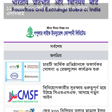
১১ হাজার ৭০০ কোটি রুপির আইপিও আনছে
এসবিআই
সর্বশেষ
জনপ্রিয়
চারটি আর্থিক প্রতিষ্ঠানকে অকার্যকর
ঘোষণা ও রেজল্যুশন কার্যক্রম শুরু
বিনিয়োগকারীর সুরক্ষায় গুরুত্বপূর্ণ হয়ে
উঠছে সিএমএসএফ, আসছে নতুন
আইন
ফের ৮০০ বিলিয়ন ডলার ছাড়াল ইলন