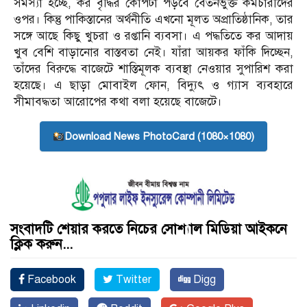
সমস্যা হচ্ছে, কর বৃদ্ধির কোপটা পড়বে বেতনভুক্ত কর্মচারীদের
ওপর। কিন্তু পাকিস্তানের অর্থনীতি এখনো মূলত অপ্রাতিষ্ঠানিক, তার
সঙ্গে আছে কিছু খুচরা ও রপ্তানি ব্যবসা। এ পদ্ধতিতে কর আদায়
খুব বেশি বাড়ানোর বাস্তবতা নেই। যাঁরা আয়কর ফাঁকি দিচ্ছেন,
তাঁদের বিরুদ্ধে বাজেটে শাস্তিমূলক ব্যবস্থা নেওয়ার সুপারিশ করা
হয়েছে। এ ছাড়া মোবাইল ফোন, বিদ্যুৎ ও গ্যাস ব্যবহারে
সীমাবদ্ধতা আরোপের কথা বলা হয়েছে বাজেটে।
Download News PhotoCard (1080×1080)
সংবাদটি শেয়ার করতে নিচের সোশ্যাল মিডিয়া আইকনে
ক্লিক করুন...
Facebook
Twitter
Digg