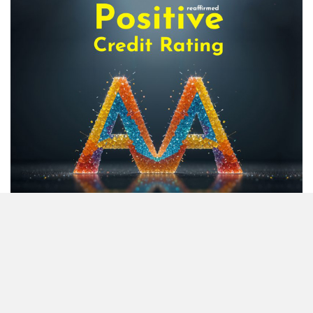
শেয়ার দর, ডিএসইর সতর্কবার্তা