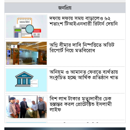
জনপ্রিয়
দফায় দফায় সময় বাড়ালেও ৬২
শতাংশ টিআইএনধারী রিটার্ন দেয়নি
অগ্নি বীমার দাবি নিষ্পত্তিতে অডিট
রিপোর্ট নিয়ে মতবিরোধ
অনিয়ম ও আমানত ফেরতে ব্যর্থতায়
সংকুচিত হচ্ছে আর্থিক প্রতিষ্ঠান খাত
বিশ লাখ টাকার মৃত্যুদাবীর চেক
হস্তান্তর করল প্রোটেক্টিভ ইসলামী
লাইফ
অস্বাভাবিক বাড়ছে জিবিবি পাওয়ারের