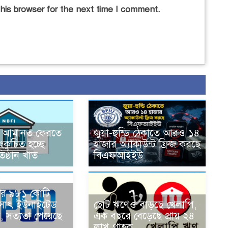
his browser for the next time I comment.
 আমানত ফেরতে
জুয়া-হুন্ডি ঠেকাতে আরও ১৪
সংকুচিত হচ্ছে
হাজার অ্যাকাউন্ট ফ্রিজ করছে
তিষ্ঠান খাত
বিএফআইইউ
লের ৯৮১ কোটি
মসাৎ ইউনাইটেড
ছোট ঋণেও বাড়ছে খেলাপি,
, সত্যতা পেয়েছে
এক বছরে বেড়েছে প্রায় ২৪
লাখ গ্রাহক