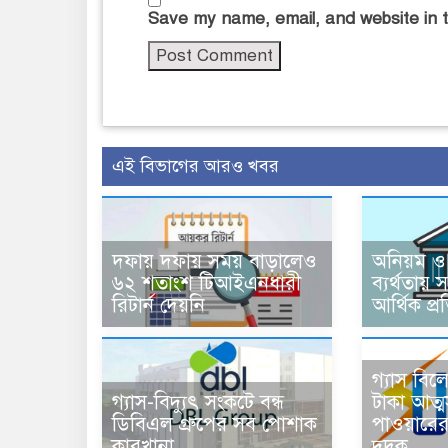
Save my name, email, and website in t
এই বিভাগের আরও খবর
দফায় দফায় সময় বাড়ালেও
অনিয়ম ও
৬২ শতাংশ টিআইএনধারী
ব্যর্থতায় 
রিটার্ন দেয়নি
আর্থিক প্র
গ্যাস বি
গ্যাস-বিদ্যুৎ সংকটে বন্ধ
টাকা আত্
ডিবিএল গ্রুপের সব পোশাক
পাওয়ারের
কারখানা
দুদক