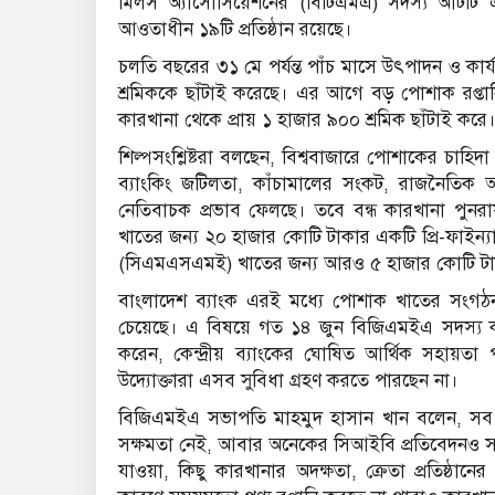
মিলস অ্যাসোসিয়েশনের (বিটিএমএ) সদস্য আটটি এ
আওতাধীন ১৯টি প্রতিষ্ঠান রয়েছে।
চলতি বছরের ৩১ মে পর্যন্ত পাঁচ মাসে উৎপাদন ও ক
শ্রমিককে ছাঁটাই করেছে। এর আগে বড় পোশাক রপ্তানি
কারখানা থেকে প্রায় ১ হাজার ৯০০ শ্রমিক ছাঁটাই করে
শিল্পসংশ্লিষ্টরা বলছেন, বিশ্ববাজারে পোশাকের চাহিদা
ব্যাংকিং জটিলতা, কাঁচামালের সংকট, রাজনৈতিক অস্থ
নেতিবাচক প্রভাব ফেলছে। তবে বন্ধ কারখানা পুনরা
খাতের জন্য ২০ হাজার কোটি টাকার একটি প্রি-ফাইন্যান্স
(সিএমএসএমই) খাতের জন্য আরও ৫ হাজার কোটি টা
বাংলাদেশ ব্যাংক এরই মধ্যে পোশাক খাতের সংগঠন
চেয়েছে। এ বিষয়ে গত ১৪ জুন বিজিএমইএ সদস্য কার
করেন, কেন্দ্রীয় ব্যাংকের ঘোষিত আর্থিক সহায়তা 
উদ্যোক্তারা এসব সুবিধা গ্রহণ করতে পারছেন না।
বিজিএমইএ সভাপতি মাহমুদ হাসান খান বলেন, সব বন্
সক্ষমতা নেই, আবার অনেকের সিআইবি প্রতিবেদনও সন্ত
যাওয়া, কিছু কারখানার অদক্ষতা, ক্রেতা প্রতিষ্ঠান