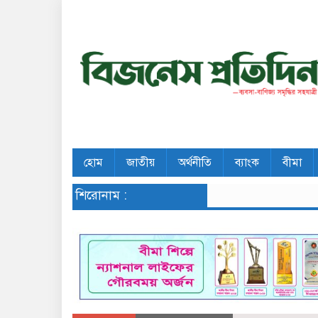
হোম
জাতীয়
অর্থনীতি
ব্যাংক
বীমা
শিরোনাম :