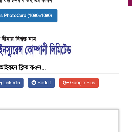
া বন্ধ হওয়ার অন্যতম কারণ।
s PhotoCard (1080×1080)
আইকনে ক্লিক করুন...
Linkedin
Reddit
Google Plus