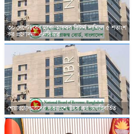
৩০ সেপ্টেম্বরের মধ্যে আয়কর রিটার্ন দাখিলে ৫ শতাংশ
কর প্রণোদনা: এনবিআর
শেয়ারহোল্ডারদের লভ্যাংশে উৎস কর অপরিবর্তিত