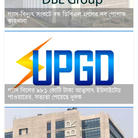
গ্যাস-বিদ্যুৎ সংকটে বন্ধ ডিবিএল গ্রুপের সব পোশাক
কারখানা
গ্যাস বিলের ৯৮১ কোটি টাকা আত্মসাৎ ইউনাইটেড
পাওয়ারের, সত্যতা পেয়েছে দুদক