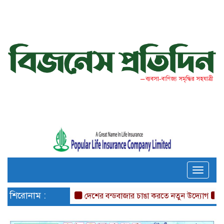
Toggle
naviga
শিরোনাম :
দেশের বন্ডবাজার চাঙা করতে নতুন উদ্যোগ
চারটি আ