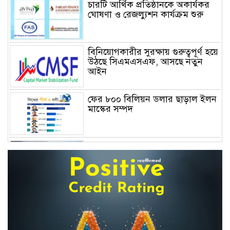
চারটি আর্থিক প্রতিষ্ঠানকে অকার্যকর
ঘোষণা ও রেজল্যুশন কার্যক্রম শুরু
বিনিয়োগকারীর সুরক্ষায় গুরুত্বপূর্ণ হয়ে
উঠছে সিএমএসএফ, আসছে নতুন
আইন
ফের ৮০০ বিলিয়ন ডলার ছাড়াল ইলন
মাস্কের সম্পদ
বাংলাদেশের জীবন বীমা: জনআস্থার
সংকট, দক্ষতার ঘাটতি এবং
পুনর্জাগরণের রূপরেখা