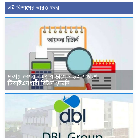
এই বিভাগের আরও খবর
দফায় দফায় সময় বাড়ালেও ৬২ শতাংশ
টিআইএনধারী রিটার্ন দেয়নি