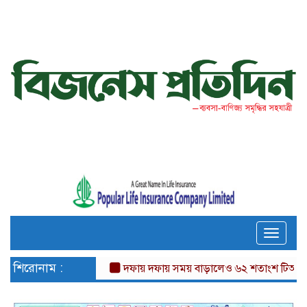
Toggle
naviga
শিরোনাম :
দফায় দফায় সময় বাড়ালেও ৬২ শতাংশ টিআইএনধারী র