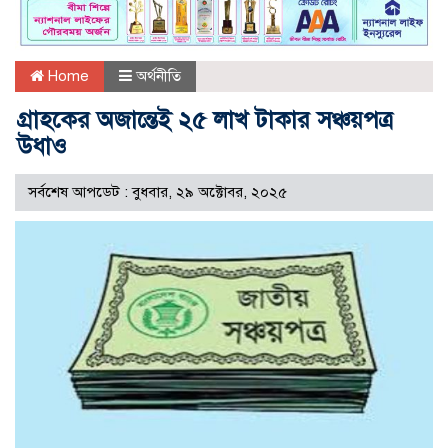
Home
অর্থনীতি
গ্রাহকের অজান্তেই ২৫ লাখ টাকার সঞ্চয়পত্র
উধাও
সর্বশেষ আপডেট : বুধবার, ২৯ অক্টোবর, ২০২৫