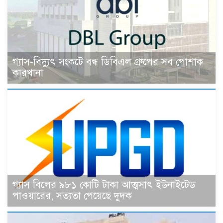
গ্যাস-বিদ্যুৎ সংকটে বন্ধ ডিবিএল গ্রুপের সব পোশাক
কারখানা
গ্যাস বিলের ৯৮১ কোটি টাকা আত্মসাৎ ইউনাইটেড
পাওয়ারের, সত্যতা পেয়েছে দুদক