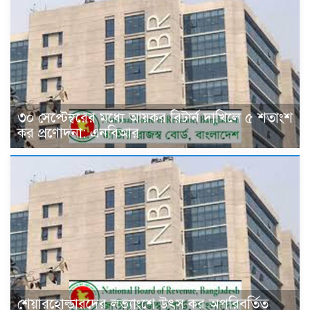
৩০ সেপ্টেম্বরের মধ্যে আয়কর রিটার্ন দাখিলে ৫ শতাংশ
কর প্রণোদনা: এনবিআর
শেয়ারহোল্ডারদের লভ্যাংশে উৎস কর অপরিবর্তিত