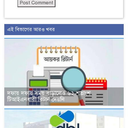
এই বিভাগের আরও খবর
দফায় দফায় সময় বাড়ালেও ৬২ শতাংশ
টিআইএনধারী রিটার্ন দেয়নি