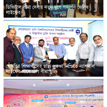
ডিজিটাল বীমা সেবায় নতুন যুগে পদার্পণ জেনিথ
লাইফের
শেকৃবির শিক্ষার্থীদের স্বাস্থ্য সুরক্ষা নিশ্চিতে ন্যাশনাল
লাইফের সাথে গ্রুপ বীমা চুক্তি