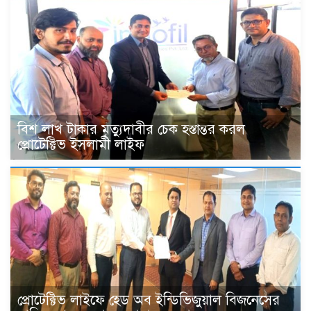
বিশ লাখ টাকার মৃত্যুদাবীর চেক হস্তান্তর করল
প্রোটেক্টিভ ইসলামী লাইফ
প্রোটেক্টিভ লাইফে হেড অব ইন্ডিভিজুয়াল বিজনেসের