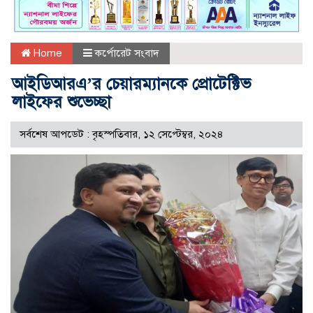
Home
কর্পোরেট সংবাদ
আইডিআরএ’র চেয়ারম্যানকে প্রোটেক্টিভ
লাইফের শুভেচ্ছা
সর্বশেষ আপডেট : বৃহস্পতিবার, ১২ সেপ্টেম্বর, ২০২৪