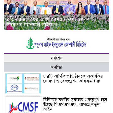
প্রতিষ্ঠার ৪২ বছর ও গৌরবময় সাফল্য উৎসব
উদযাপন ন্যাশনাল লাইফের
সর্বশেষ
জনপ্রিয়
চারটি আর্থিক প্রতিষ্ঠানকে অকার্যকর
ঘোষণা ও রেজল্যুশন কার্যক্রম শুরু
বিনিয়োগকারীর সুরক্ষায় গুরুত্বপূর্ণ হয়ে
উঠছে সিএমএসএফ, আসছে নতুন
আইন