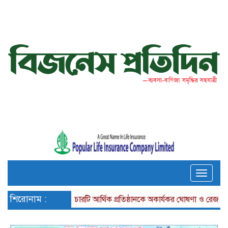
Toggle
naviga
শিরোনাম :
চারটি আর্থিক প্রতিষ্ঠানকে অকার্যকর ঘোষণা ও রেজল্যুশন কার্যক