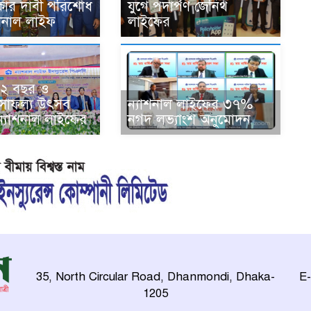
কার দাবী পরিশোধ
যুগে পদার্পণ জেনিথ
শনাল লাইফ
লাইফের
র ৪২ বছর ও
সাফল্য উৎসব
ন্যাশনাল লাইফের ৩৭%
্যাশনাল লাইফের
নগদ লভ্যাংশ অনুমোদন
35, North Circular Road, Dhanmondi, Dhaka-
E-
1205