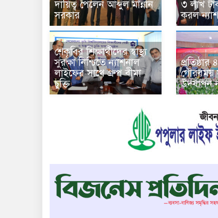
দায়িত্ব পেলেন আব্দুল মান্নান
৩ লাখ টা
সরকার
করল ন্যা
শেকৃবির শিক্ষার্থীদের স্বাস্থ্য
সুরক্ষা নিশ্চিতে ন্যাশনাল
প্রতিষ্ঠা
লাইফের সাথে গ্রুপ বীমা
গৌরবময় 
চুক্তি
উদযাপন ন