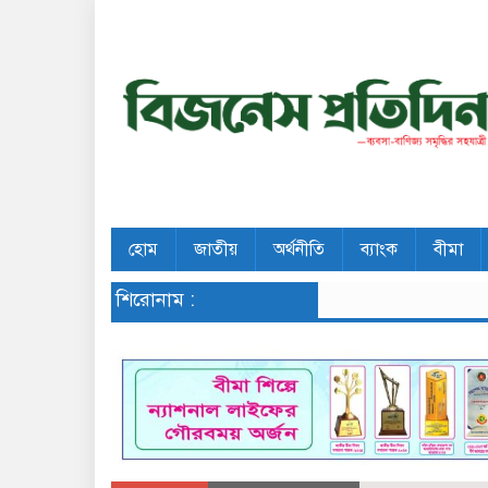
হোম
জাতীয়
অর্থনীতি
ব্যাংক
বীমা
শিরোনাম :