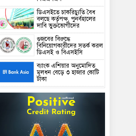
ডিএসইতে চাকরিচ্যুতি বৈধ
বলছে কর্তৃপক্ষ, পুনর্বহালের
দাবি ভুক্তভোগীদের
গুজবের বিরুদ্ধে
বিনিয়োগকারীদের সতর্ক করল
ডিএসই ও বিএসইসি
ব্যাংক এশিয়ার অনুমোদিত
মূলধন বেড়ে ৩ হাজার কোটি
টাকা
সোনালী ব্যাংকের পাঁচ শাখার
ঋণসীমা তুলে নিল বাংলাদেশ
ব্যাংক