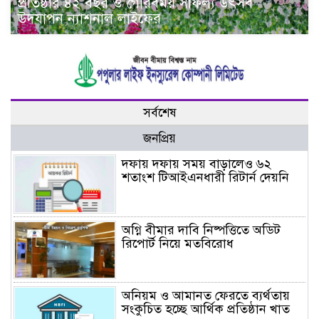
প্রতিষ্ঠার ৪২ বছর ও গৌরবময় সাফল্য উৎসব
উদযাপন ন্যাশনাল লাইফের
সর্বশেষ
জনপ্রিয়
দফায় দফায় সময় বাড়ালেও ৬২
শতাংশ টিআইএনধারী রিটার্ন দেয়নি
অগ্নি বীমার দাবি নিষ্পত্তিতে অডিট
রিপোর্ট নিয়ে মতবিরোধ
অনিয়ম ও আমানত ফেরতে ব্যর্থতায়
সংকুচিত হচ্ছে আর্থিক প্রতিষ্ঠান খাত