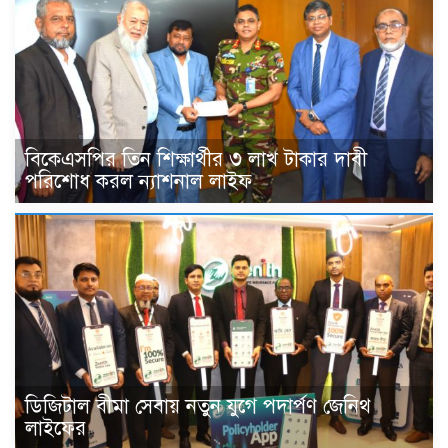
বিকেএসপির তিন শিক্ষার্থীর ৩ লাখ টাকার দাবী
পরিশোধ করল ন্যাশনাল লাইফ
ডিজিটাল বীমা সেবায় নতুন যুগে পদার্পণ জেনিথ
লাইফের