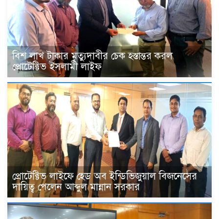
বিশ লাখ টাকার মৃত্যুদাবীর চেক হস্তান্তর করল
প্রোটেক্টিভ ইসলামী লাইফ
প্রোটেক্টিভ লাইফে হেড অব ইন্ডিভিজুয়াল বিজনেসের
দায়িত্ব পেলেন আব্দুল মান্নান সরকার