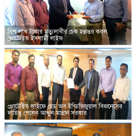
বিশ লাখ টাকার মৃত্যুদাবীর চেক হস্তান্তর করল
প্রোটেক্টিভ ইসলামী লাইফ
প্রোটেক্টিভ লাইফে হেড অব ইন্ডিভিজুয়াল বিজনেসের
দায়িত্ব পেলেন আব্দুল মান্নান সরকার