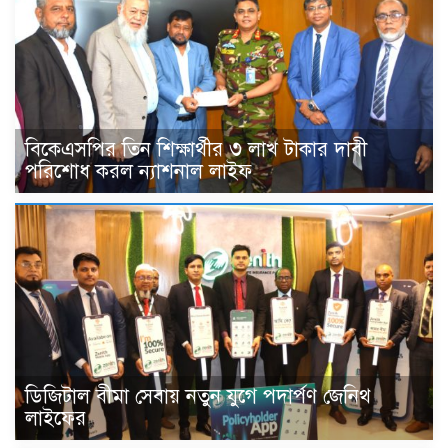
বিকেএসপির তিন শিক্ষার্থীর ৩ লাখ টাকার দাবী
পরিশোধ করল ন্যাশনাল লাইফ
ডিজিটাল বীমা সেবায় নতুন যুগে পদার্পণ জেনিথ
লাইফের