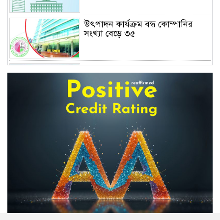
উৎপাদন কার্যক্রম বন্ধ কোম্পানির
সংখ্যা বেড়ে ৩৫
দফায় দফায় সময় বাড়ালেও ৬২
শতাংশ টিআইএনধারী রিটার্ন দেয়নি