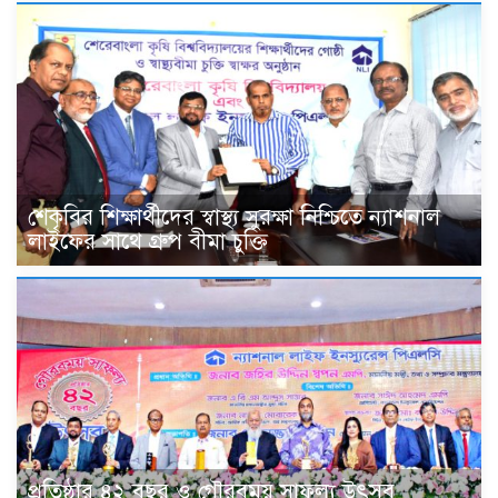
শেকৃবির শিক্ষার্থীদের স্বাস্থ্য সুরক্ষা নিশ্চিতে ন্যাশনাল
লাইফের সাথে গ্রুপ বীমা চুক্তি
প্রতিষ্ঠার ৪২ বছর ও গৌরবময় সাফল্য উৎসব