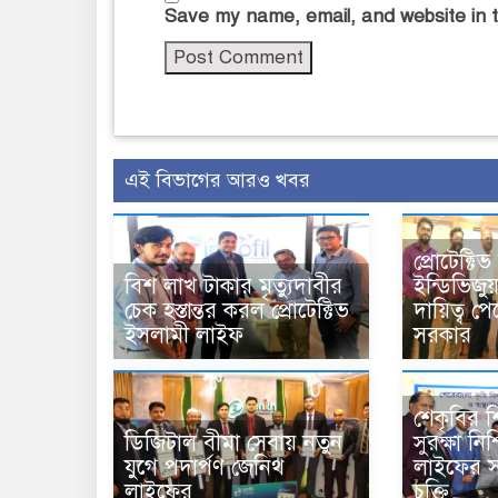
Save my name, email, and website in t
এই বিভাগের আরও খবর
প্রোটেক্ট
বিশ লাখ টাকার মৃত্যুদাবীর
ইন্ডিভিজু
চেক হস্তান্তর করল প্রোটেক্টিভ
দায়িত্ব পে
ইসলামী লাইফ
সরকার
শেকৃবির শিক্
ডিজিটাল বীমা সেবায় নতুন
সুরক্ষা নি
যুগে পদার্পণ জেনিথ
লাইফের সা
লাইফের
চুক্তি