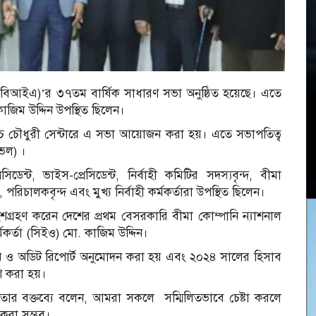
ন (বিআইএ)’র ৩৭তম বার্ষিক সাধারণ সভা অনুষ্ঠিত হয়েছে। এতে
কাজিম উদ্দিন উপস্থিত ছিলেন।
 এইচ চৌধুরী সেন্টারে এ সভা আয়োজন করা হয়। এতে সভাপতিত্ব
ভেল) ।
ন্ট, ভাইস-প্রেসিডেন্ট, নির্বাহী কমিটির সদস্যবৃন্দ, বীমা
 পরিচালকবৃন্দ এবং মুখ্য নির্বাহী কর্মকর্তারা উপস্থিত ছিলেন।
ংশগ্রহণ করেন দেশের প্রথম বেসরকারি বীমা কোম্পানি ন্যাশনাল
র্মকর্তা (সিইও) মো. কাজিম উদ্দিন।
েদন ও অডিট রিপোর্ট অনুমোদন করা হয় এবং ২০২৪ সালের হিসাব
রণ করা হয়।
 তার বক্তব্যে বলেন, আমরা সকলে সম্মিলিতভাবে চেষ্টা করলে
 করা সম্ভব।