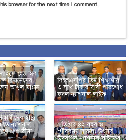
his browser for the next time I comment.
িভ লাইফে হেড অব
য়াল বিজনেসের
বিকেএসপির তিন শিক্ষার্থীর
লেন আব্দুল মান্নান
৩ লাখ টাকার দাবী পরিশোধ
করল ন্যাশনাল লাইফ
ষার্থীদের স্বাস্থ্য
শ্চিতে ন্যাশনাল
প্রতিষ্ঠার ৪২ বছর ও
থে গ্রুপ বীমা
গৌরবময় সাফল্য উৎসব
উদযাপন ন্যাশনাল লাইফের