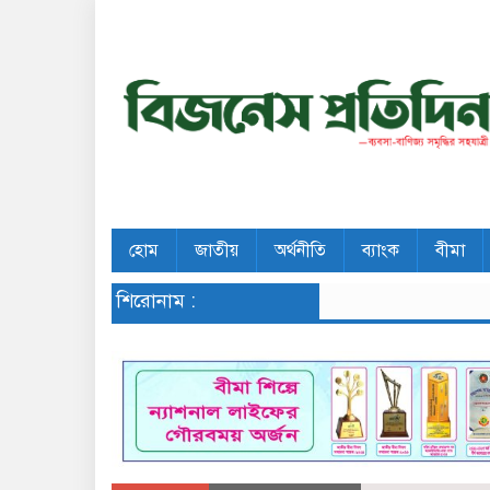
হোম
জাতীয়
অর্থনীতি
ব্যাংক
বীমা
শিরোনাম :