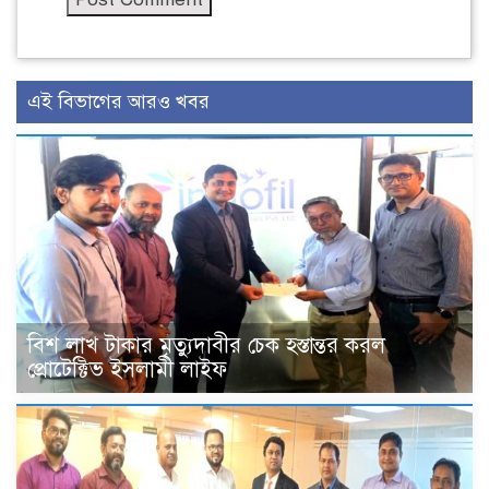
এই বিভাগের আরও খবর
বিশ লাখ টাকার মৃত্যুদাবীর চেক হস্তান্তর করল
প্রোটেক্টিভ ইসলামী লাইফ