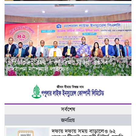
প্রতিষ্ঠার ৪২ বছর ও গৌরবময় সাফল্য উৎসব
উদযাপন ন্যাশনাল লাইফের
সর্বশেষ
জনপ্রিয়
দফায় দফায় সময় বাড়ালেও ৬২