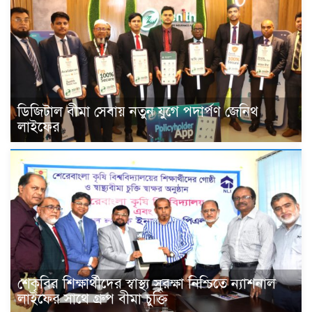
ডিজিটাল বীমা সেবায় নতুন যুগে পদার্পণ জেনিথ
লাইফের
শেকৃবির শিক্ষার্থীদের স্বাস্থ্য সুরক্ষা নিশ্চিতে ন্যাশনাল
লাইফের সাথে গ্রুপ বীমা চুক্তি