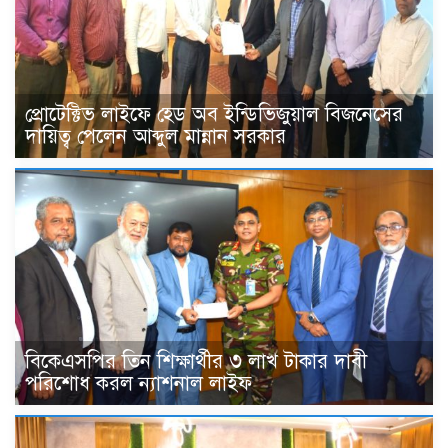
প্রোটেক্টিভ লাইফে হেড অব ইন্ডিভিজুয়াল বিজনেসের
দায়িত্ব পেলেন আব্দুল মান্নান সরকার
বিকেএসপির তিন শিক্ষার্থীর ৩ লাখ টাকার দাবী
পরিশোধ করল ন্যাশনাল লাইফ