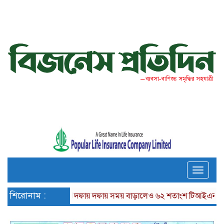
Toggle
naviga
শিরোনাম :
দফায় দফায় সময় বাড়ালেও ৬২ শতাংশ টিআইএনধারী রিটার্ন