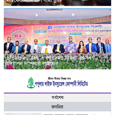
লাইফের সাথে গ্রুপ বীমা চুক্তি
প্রতিষ্ঠার ৪২ বছর ও গৌরবময় সাফল্য উৎসব
উদযাপন ন্যাশনাল লাইফের
সর্বশেষ
জনপ্রিয়