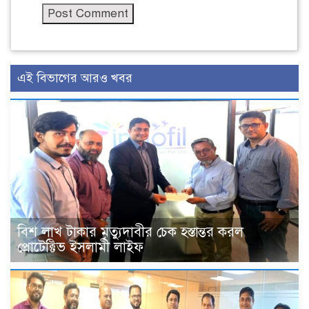
এই বিভাগের আরও খবর
বিশ লাখ টাকার মৃত্যুদাবীর চেক হস্তান্তর করল
প্রোটেক্টিভ ইসলামী লাইফ