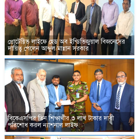
প্রোটেক্টিভ লাইফে হেড অব ইন্ডিভিজুয়াল বিজনেসের
দায়িত্ব পেলেন আব্দুল মান্নান সরকার
বিকেএসপির তিন শিক্ষার্থীর ৩ লাখ টাকার দাবী
পরিশোধ করল ন্যাশনাল লাইফ