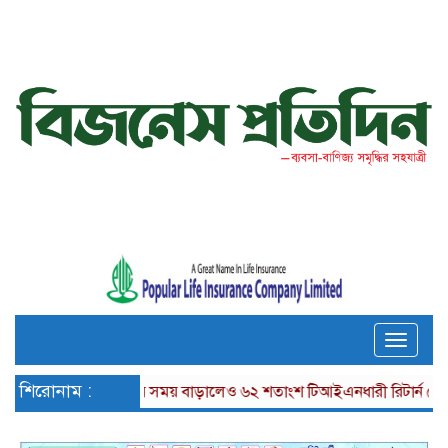
Toggle
naviga
শিরোনাম :
দফায় দফায় সময় বাড়ালেও ৬২ শতাংশ টিআইএনধারী রিটার্ন দেয়নি