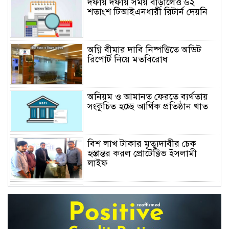
দফায় দফায় সময় বাড়ালেও ৬২
শতাংশ টিআইএনধারী রিটার্ন দেয়নি
অগ্নি বীমার দাবি নিষ্পত্তিতে অডিট
রিপোর্ট নিয়ে মতবিরোধ
অনিয়ম ও আমানত ফেরতে ব্যর্থতায়
সংকুচিত হচ্ছে আর্থিক প্রতিষ্ঠান খাত
বিশ লাখ টাকার মৃত্যুদাবীর চেক
হস্তান্তর করল প্রোটেক্টিভ ইসলামী
লাইফ
অস্বাভাবিক বাড়ছে জিবিবি পাওয়ারের
শেয়ার দর, ডিএসইর সতর্কবার্তা