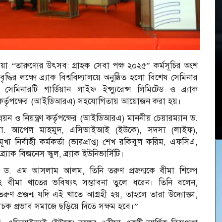
য়া “তারুণ্যের উৎসব: গ্রাহক সেবা পক্ষ ২০২৫” কর্মসূচির অংশ
্ধির লক্ষ্যে ব্র্যাক বিশ্ববিদ্যালয়ে অনুষ্ঠিত হলো বিশেষ সেমিনার
মিনারটি গার্ডিয়ান লাইফ ইন্স্যুরেন্স লিমিটেড ও ব্র্যাক
্ত্রণ কর্তৃপক্ষের (আইডিআরএ) সহযোগিতায় আয়োজন করা হয়।
ন্নয়ন ও নিয়ন্ত্রণ কর্তৃপক্ষের (আইডিআরএ) মাননীয় চেয়ারম্যান ড.
. আপেল মাহমুদ, এসিআইআই (ইউকে), সদস্য (লাইফ),
খ্য নির্বাহী কর্মকর্তা (ভারপ্রাপ্ত) শেখ রকিবুল করিম, এফসিএ,
যাক বিজনেস স্কুল, ব্র্যাক ইউনিভার্সিটি।
ান ড. এম আসলাম আলম, তিনি তরুণ প্রজন্মকে বীমা শিল্পে
 বীমা খাতের ভবিষ্যৎ সম্ভাবনা তুলে ধরেন। তিনি বলেন,
ুণ প্রজন্ম যদি এই খাতে আগ্রহী হয়, তাহলে তারা উদ্যোক্তা,
ক প্রভাব সমাজে ছড়িয়ে দিতে সক্ষম হবে।”