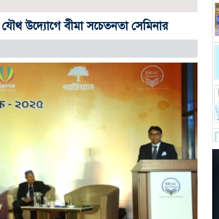
লয়ের যৌথ উদ্যোগে বীমা সচেতনতা সেমিনার