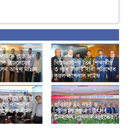
িভ লাইফে হেড অব
য়াল বিজনেসের
বিকেএসপির তিন শিক্ষার্থীর
লেন আব্দুল মান্নান
৩ লাখ টাকার দাবী পরিশোধ
করল ন্যাশনাল লাইফ
ষার্থীদের স্বাস্থ্য
শ্চিতে ন্যাশনাল
প্রতিষ্ঠার ৪২ বছর ও
থে গ্রুপ বীমা
গৌরবময় সাফল্য উৎসব
উদযাপন ন্যাশনাল লাইফের