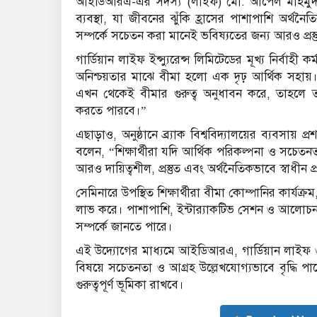
আইডিআরএ-এর সদস্য (লাইফ) মো. আপেল মাহমুদ, 
ব্যবস্থা, যা জীবনের ঝুঁকি হ্রাসের পাশাপাশি অর্থ
সম্পর্কে সচেতন করা মানেই ভবিষ্যতের জন্য আরও প্র
গার্ডিয়ান লাইফ ইন্স্যুরেন্স লিমিটেডের মূখ্য নির্বাহ
অনিশ্চয়তার মাঝে বীমা হলো এক দৃঢ় আর্থিক সহায়। এ
এখন থেকেই বীমার গুরুত্ব অনুধাবন করে, তাহলে ত
করতে পারবে।”
এছাড়াও, অনুষ্ঠানে ব্র্যাক বিশ্ববিদ্যালয়ের ব্যবসা
বলেন, “শিক্ষার্থীরা যদি আর্থিক পরিকল্পনা ও সচ
আরও দায়িত্বশীল, প্রস্তুত এবং অর্থনৈতিকভাবে স্বাধীন 
সেমিনারে উপস্থিত শিক্ষার্থীরা বীমা কোম্পানির কার্যক্রম
লাভ করে। পাশাপাশি, ইন্টার‌্যাকটিভ সেশন ও আলোচনার
সম্পর্কে জানতে পারে।
এই উদ্যোগের মাধ্যমে আইডিআরএ, গার্ডিয়ান লাইফ ও ব্
বিষয়ে সচেতনতা ও আগ্রহ উল্লেখযোগ্যভাবে বৃদ্ধি পাবে
গুরুত্বপূর্ণ ভূমিকা রাখবে।