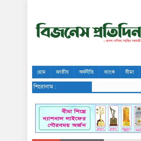
হোম
জাতীয়
অর্থনীতি
ব্যাংক
বীমা
শিরোনাম :