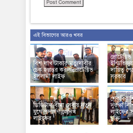
এই বিভাগের আরও খবর
প্রোটেক্ট
বিশ লাখ টাকার মৃত্যুদাবীর
ইন্ডিভিজু
চেক হস্তান্তর করল প্রোটেক্টিভ
দায়িত্ব পে
ইসলামী লাইফ
সরকার
শেকৃবির শিক্
ডিজিটাল বীমা সেবায় নতুন
সুরক্ষা নি
যুগে পদার্পণ জেনিথ
লাইফের সা
লাইফের
চুক্তি